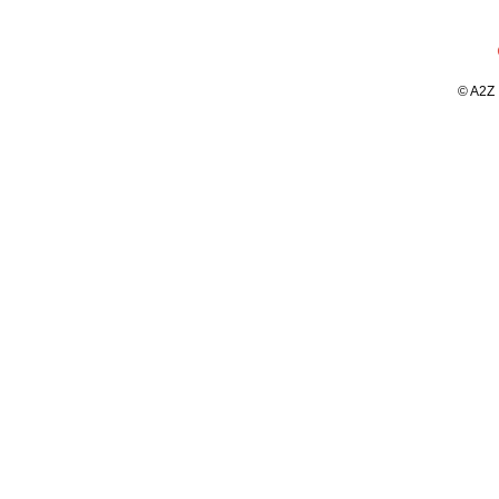
© A2Z I